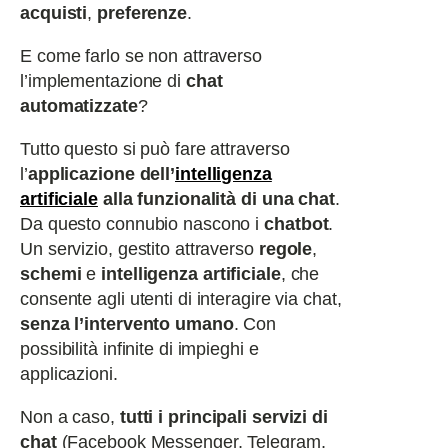
acquisti
,
preferenze
.
E come farlo se non attraverso
l’implementazione di
chat
automatizzate
?
Tutto questo si può fare attraverso
l’
applicazione dell’
intelligenza
artificiale
alla funzionalità di una chat
.
Da questo connubio nascono i
chatbot
.
Un servizio, gestito attraverso
regole
,
schemi
e
intelligenza artificiale
, che
consente agli utenti di interagire via chat,
senza l’intervento umano
. Con
possibilità infinite di impieghi e
applicazioni.
Non a caso,
tutti i principali servizi di
chat
(Facebook Messenger, Telegram,