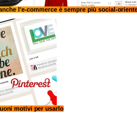
nche l'e-commerce è sempre più social-orient
uoni motivi per usarlo