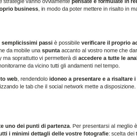
e strategie vanno ovviamente
pensate e formulate in re
roprio business
, in modo da poter mettere in risalto in m
 semplicissimi passi
è possibile
verificare il proprio 
che da mobile una
spunta
accanto al vostro nome che da
y ma soprattutto vi permetterà di
accedere a tutte le ana
onitorarne da vicino tutti gli andamenti nel tempo.
sito web
, rendendolo
idoneo a presentare e a risaltare i
ilizzando le tab che il social network mette a disposizione.
e uno dei punti di partenza
. Per presentarsi al meglio 
tti i minimi dettagli delle vostre fotografie
: scelta dei 