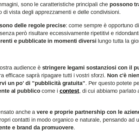
mmagini, sono le caratteristiche principali che
possono tr
 di vista degli apprezzamenti e delle condivisioni.
 sono delle regole precise
: come sempre è opportuno di
senza però risultare eccessivamente ripetitivi e ridondanti.
renti e pubblicate in momenti diversi
lungo tutta la gio
vostra audience è
stringere legami sostanziosi con il p
 efficace saprà ripagare tutti i vostri sforzi.
Non c'è nien
vi un po' di "pubblicità gratuita"
. Per questo potete p
mente al pubblico
come i
contest
, di cui abbiamo parlato 
nsato anche a
vere e proprie partnership con le azie
opri contatti in modo organico e naturale, pensando ad 
tente e brand da promuovere
.