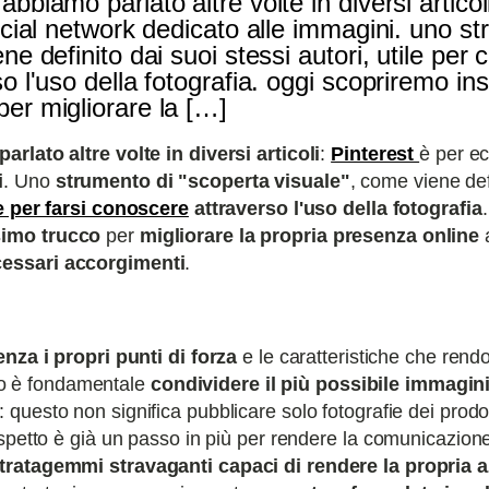
bbiamo parlato altre volte in diversi articol
social network dedicato alle immagini. uno s
ne definito dai suoi stessi autori, utile per
o l'uso della fotografia. oggi scopriremo in
er migliorare la […]
parlato altre volte in diversi articoli
:
Pinterest
è per e
i
. Uno
strumento di "scoperta visuale"
, come viene def
 per farsi conoscere
attraverso l'uso della fotografia
simo trucco
per
migliorare la propria presenza online
a
essari accorgimenti
.
nza i propri punti di forza
e le caratteristiche che rend
arlo è fondamentale
condividere il più possibile immagini
 questo non significa pubblicare solo fotografie dei prodot
spetto è già un passo in più per rendere la comunicazion
stratagemmi stravaganti capaci di rendere la propria 