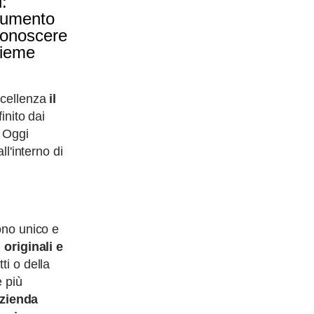
i:
trumento
 conoscere
sieme
ccellenza
il
inito dai
. Oggi
ll'interno di
ono unico e
 originali e
ti o della
e più
azienda