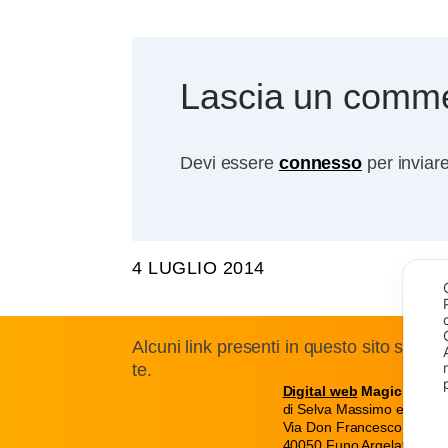
Lascia un comm
Devi essere
connesso
per inviar
4 LUGLIO 2014
Alcuni link presenti in questo sito sono
te.
Digital web
Magic snc
di Selva Massimo e C.
Via Don Francesco Pasti 
40050 Funo Argelato Bol