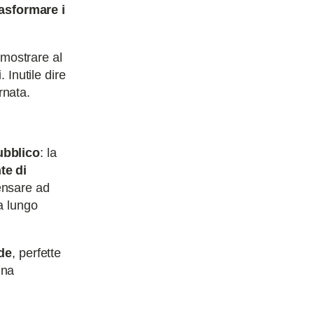
asformare i
mostrare al
 Inutile dire
rnata.
ubblico
: la
te di
ensare ad
a lungo
nde
, perfette
una