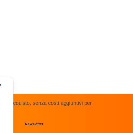
✕
 un acquisto, senza costi aggiuntivi per
Privacy
Newsletter