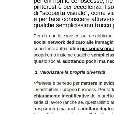
per chi non lo conoscesse, ne a
pinterest è per eccellenza il 
di "scoperta visuale", come vie
e per farsi conoscere attravers
qualche semplicissimo trucco p
Per chi non lo conoscesse, ne abbiamo
social network dedicato alle immagin
suoi stessi autori,
utile
per conoscere e
scopriremo insieme qualche
semplicis
questo social,
adottando pochi ma nec
1. Valorizzare la propria diversità
Pinterest
è perfetto per
mettere in evide
insostituibile il proprio business. Per f
chiaramente identificative
del marchio:
sede di lavoro (anche se, quest'ultimo a
trasparente) ma anche
adottare degli 