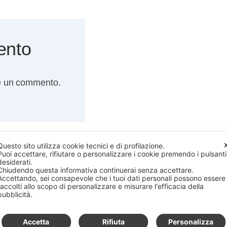
ento
e un commento.
Questo sito utilizza cookie tecnici e di profilazione.
Puoi accettare, rifiutare o personalizzare i cookie premendo i pulsanti
desiderati.
Chiudendo questa informativa continuerai senza accettare.
 affiliati Amazon: guadagniamo una commissione se effettui
Accettando, sei consapevole che i tuoi dati personali possono essere
raccolti allo scopo di personalizzare e misurare l'efficacia della
pubblicità.
PI CF REG IMP BO01707541205
REA 364538
Mappa del sito
Cookie
22
PEC info@magicpec.it
Accetta
Rifiuta
Personalizza
ogna