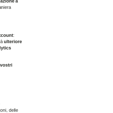
lazione a
aniera
account
:
rà
ulteriore
lytics
 vostri
è
toni, delle