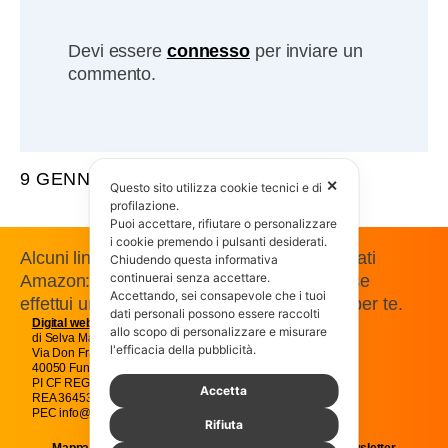
Devi essere
connesso
per inviare un
commento.
9 GENNAIO 2014
✕
Questo sito utilizza cookie tecnici e di
profilazione.
Puoi accettare, rifiutare o personalizzare
i cookie premendo i pulsanti desiderati.
Alcuni link presenti in questo sito sono affiliati
Chiudendo questa informativa
continuerai senza accettare.
Amazon: guadagniamo una commissione se
Accettando, sei consapevole che i tuoi
effettui un acquisto, senza costi aggiuntivi per te.
dati personali possono essere raccolti
Digital web
Magic snc
allo scopo di personalizzare e misurare
di Selva Massimo e C.
l'efficacia della pubblicità.
Via Don Francesco Pasti 22
40050 Funo Argelato Bologna
PI CF REG IMP BO01707541205
Accetta
REA 364538
PEC info@magicpec.it
Rifiuta