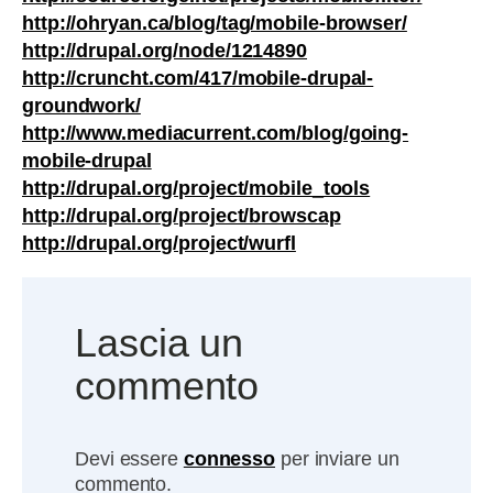
http://ohryan.ca/blog/tag/mobile-browser/
http://drupal.org/node/1214890
http://cruncht.com/417/mobile-drupal-
groundwork/
http://www.mediacurrent.com/blog/going-
mobile-drupal
http://drupal.org/project/mobile_tools
http://drupal.org/project/browscap
http://drupal.org/project/wurfl
Lascia un
commento
Devi essere
connesso
per inviare un
commento.