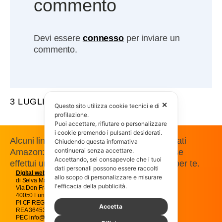
commento
Devi essere
connesso
per inviare un
commento.
3 LUGLIO 2009
✕
Questo sito utilizza cookie tecnici e di
profilazione.
Puoi accettare, rifiutare o personalizzare
i cookie premendo i pulsanti desiderati.
Alcuni link presenti in questo sito sono affiliati
Chiudendo questa informativa
continuerai senza accettare.
Amazon: guadagniamo una commissione se
Accettando, sei consapevole che i tuoi
effettui un acquisto, senza costi aggiuntivi per te.
dati personali possono essere raccolti
Digital web
Magic snc
allo scopo di personalizzare e misurare
di Selva Massimo e C.
l'efficacia della pubblicità.
Via Don Francesco Pasti 22
40050 Funo Argelato Bologna
PI CF REG IMP BO01707541205
Accetta
REA 364538
PEC info@magicpec.it