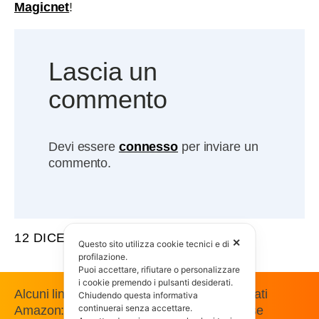
Magicnet
!
Lascia un
commento
Devi essere
connesso
per inviare un
commento.
12 DICEMBRE 2017
✕
Questo sito utilizza cookie tecnici e di
profilazione.
Puoi accettare, rifiutare o personalizzare
i cookie premendo i pulsanti desiderati.
Alcuni link presenti in questo sito sono affiliati
Chiudendo questa informativa
continuerai senza accettare.
Amazon: guadagniamo una commissione se