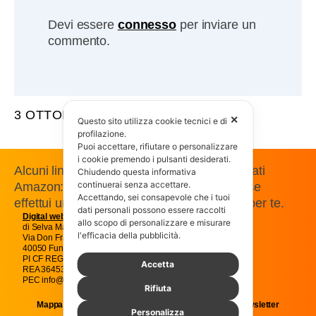
Devi essere
connesso
per inviare un
commento.
3 OTTOBRE 2009
✕
Questo sito utilizza cookie tecnici e di
profilazione.
Puoi accettare, rifiutare o personalizzare
i cookie premendo i pulsanti desiderati.
Alcuni link presenti in questo sito sono affiliati
Chiudendo questa informativa
continuerai senza accettare.
Amazon: guadagniamo una commissione se
Accettando, sei consapevole che i tuoi
effettui un acquisto, senza costi aggiuntivi per te.
dati personali possono essere raccolti
Digital web
Magic snc
allo scopo di personalizzare e misurare
di Selva Massimo e C.
l'efficacia della pubblicità.
Via Don Francesco Pasti 22
40050 Funo Argelato Bologna
PI CF REG IMP BO01707541205
Accetta
REA 364538
PEC info@magicpec.it
Rifiuta
Mappa del sito
Cookie
Privacy
Newsletter
Personalizza