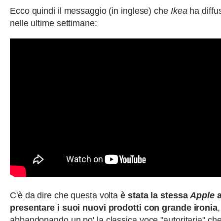
Ecco quindi il messaggio (in inglese) che
Ikea
ha diffus
nelle ultime settimane:
C'è da dire che questa volta
è stata la stessa
Apple
presentare i suoi nuovi prodotti con grande ironia
,
abbandonando un po' la classica voce "autoritaria" ch