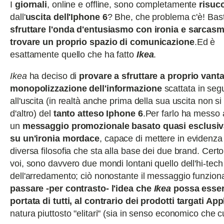
I
giornali
, online e offline, sono completamente
risucc
dall'
uscita dell'Iphone 6
? Bhe, che problema c'è! Bas
sfruttare l'onda d'entusiasmo con ironia e sarcas
trovare un proprio spazio di comunicazione
.Ed è
esattamente quello che ha fatto
Ikea
.
Ikea
ha deciso di
provare a sfruttare a proprio vant
monopolizzazione dell'informazione
scattata in seg
all'uscita (in realtà anche prima della sua uscita non si
d'altro) del
tanto atteso Iphone 6
.Per farlo ha messo 
un
messaggio promozionale basato quasi esclusi
su un'ironia mordace
, capace di mettere in evidenza
diversa filosofia che sta alla base dei due brand. Certo
voi, sono davvero due mondi lontani quello dell'hi-tech
dell'arredamento; ciò nonostante il messaggio funzion
passare -per contrasto- l'idea che
Ikea
possa esser
portata di tutti, al contrario dei prodotti targati App
natura piuttosto "elitari" (sia in senso economico che cu