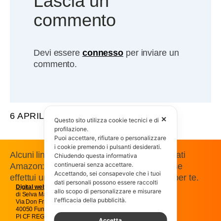
Lascia un
commento
Devi essere
connesso
per inviare un
commento.
6 APRILE 2016
✕
Questo sito utilizza cookie tecnici e di
profilazione.
Puoi accettare, rifiutare o personalizzare
i cookie premendo i pulsanti desiderati.
Alcuni link presenti in questo sito sono affiliati
Chiudendo questa informativa
continuerai senza accettare.
Amazon: guadagniamo una commissione se
Accettando, sei consapevole che i tuoi
effettui un acquisto, senza costi aggiuntivi per te.
dati personali possono essere raccolti
Digital web
Magic snc
allo scopo di personalizzare e misurare
di Selva Massimo e C.
l'efficacia della pubblicità.
Via Don Francesco Pasti 22
40050 Funo Argelato Bologna
PI CF REG IMP BO01707541205
Accetta