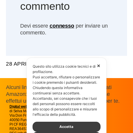
commento
Devi essere
connesso
per inviare un
commento.
28 APRILE 2017
✕
Questo sito utilizza cookie tecnici e di
profilazione.
Puoi accettare, rifiutare o personalizzare
i cookie premendo i pulsanti desiderati.
Alcuni link presenti in questo sito sono affiliati
Chiudendo questa informativa
continuerai senza accettare.
Amazon: guadagniamo una commissione se
Accettando, sei consapevole che i tuoi
effettui un acquisto, senza costi aggiuntivi per te.
dati personali possono essere raccolti
Digital web
Magic snc
allo scopo di personalizzare e misurare
di Selva Massimo e C.
l'efficacia della pubblicità.
Via Don Francesco Pasti 22
40050 Funo Argelato Bologna
PI CF REG IMP BO01707541205
Accetta
REA 364538