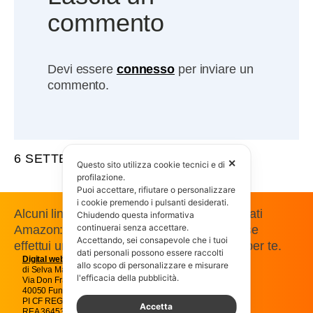
commento
Devi essere
connesso
per inviare un
commento.
6 SETTEMBRE 2009
✕
Questo sito utilizza cookie tecnici e di
profilazione.
Puoi accettare, rifiutare o personalizzare
i cookie premendo i pulsanti desiderati.
Alcuni link presenti in questo sito sono affiliati
Chiudendo questa informativa
continuerai senza accettare.
Amazon: guadagniamo una commissione se
Accettando, sei consapevole che i tuoi
effettui un acquisto, senza costi aggiuntivi per te.
dati personali possono essere raccolti
Digital web
Magic snc
allo scopo di personalizzare e misurare
di Selva Massimo e C.
l'efficacia della pubblicità.
Via Don Francesco Pasti 22
40050 Funo Argelato Bologna
PI CF REG IMP BO01707541205
Accetta
REA 364538