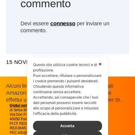
commento
Devi essere
connesso
per inviare un
commento.
15 NOVEMBRE 2017
✕
Questo sito utilizza cookie tecnici e di
profilazione.
Puoi accettare, rifiutare o personalizzare
i cookie premendo i pulsanti desiderati.
Alcuni link presenti in questo sito sono affiliati
Chiudendo questa informativa
continuerai senza accettare.
Amazon: guadagniamo una commissione se
Accettando, sei consapevole che i tuoi
effettui un acquisto, senza costi aggiuntivi per te.
dati personali possono essere raccolti
Digital web
Magic snc
allo scopo di personalizzare e misurare
di Selva Massimo e C.
l'efficacia della pubblicità.
Via Don Francesco Pasti 22
40050 Funo Argelato Bologna
PI CF REG IMP BO01707541205
Accetta
REA 364538
PEC info@magicpec.it