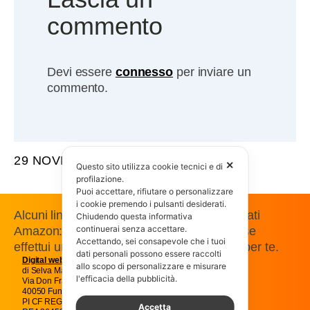
commento
Devi essere
connesso
per inviare un
commento.
29 NOVEMBRE 2007
✕
Questo sito utilizza cookie tecnici e di
profilazione.
Puoi accettare, rifiutare o personalizzare
i cookie premendo i pulsanti desiderati.
Alcuni link presenti in questo sito sono affiliati
Chiudendo questa informativa
continuerai senza accettare.
Amazon: guadagniamo una commissione se
Accettando, sei consapevole che i tuoi
effettui un acquisto, senza costi aggiuntivi per te.
dati personali possono essere raccolti
Digital web
Magic snc
allo scopo di personalizzare e misurare
di Selva Massimo e C.
l'efficacia della pubblicità.
Via Don Francesco Pasti 22
40050 Funo Argelato Bologna
PI CF REG IMP BO01707541205
Accetta