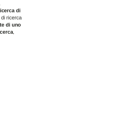
a
icerca di
di ricerca
te di uno
icerca
,