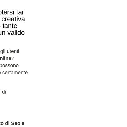
tersi far
 creativa
 tante
un valido
gli utenti
nline
?
e possono
è certamente
 di
to di Seo e