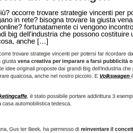
ù? occorre trovare strategie vincenti per po
gano in rete? bisogna trovare la giusta vena
à online? fortunatamente ci vengono incontro
ndi big dell'industria che possono costituire 
cosa, anche […]
orre trovare strategie vincenti per potersi far ricordare da
a giusta
vena creativa per imparare a farsi pubblicità o
 idee originali proposte dai grandi Big dell'industria ch
arare qualcosa, anche nel nostro piccolo. E
Volkswagen
ketingcaffe
,
è stato possibile portare addirittura 3 esempi
la casa automobilistica tedesca.
pagna, Gus ter Beek, ha permesso di
reinventare il concet