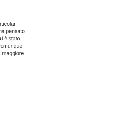
rticolar
a pensato
al
è stato,
e comunque
na maggiore