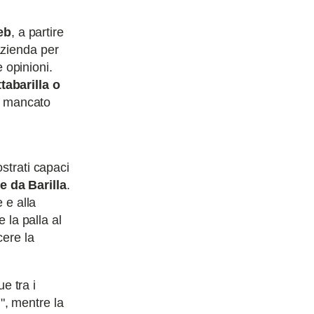
eb
, a partire
azienda per
e opinioni.
tabarilla o
di mancato
strati capaci
e da Barilla
.
 e alla
 la palla al
cere la
ue tra i
i", mentre la