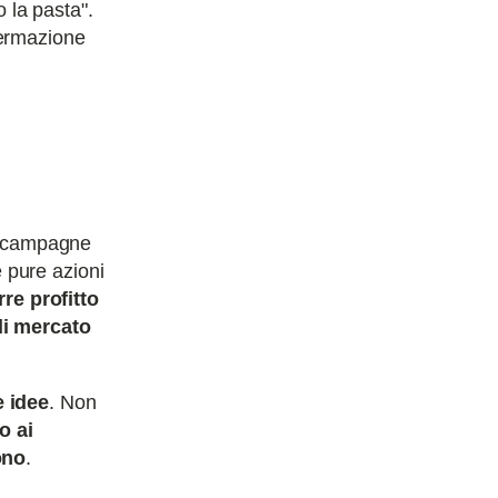
 la pasta".
fermazione
le campagne
e pure azioni
arre profitto
di mercato
e idee
. Non
o ai
ono
.