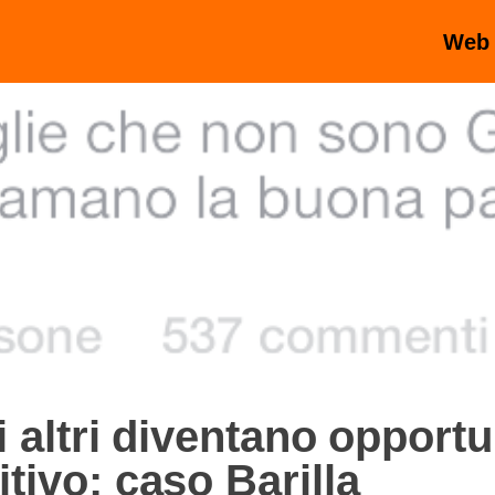
Web
li altri diventano opportu
tivo: caso Barilla