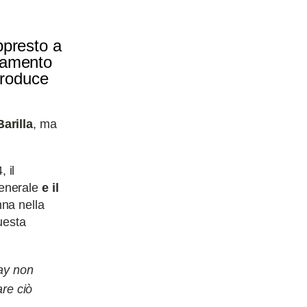
ppresto a
ntamento
troduce
Barilla
, ma
 il
enerale
e il
nna nella
uesta
gay non
are ciò