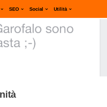
SEO
Social
Utilità
nità