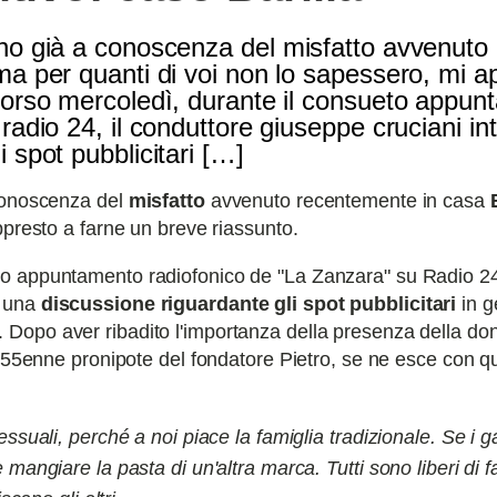
nno già a conoscenza del misfatto avvenuto
ma per quanti di voi non lo sapessero, mi a
scorso mercoledì, durante il consueto appu
radio 24, il conduttore giuseppe cruciani in
 spot pubblicitari […]
 conoscenza del
misfatto
avvenuto recentemente in casa
ppresto a farne un breve riassunto.
eto appuntamento radiofonico de "La Zanzara" su Radio 24,
e una
discussione riguardante gli spot pubblicitari
in g
 Dopo aver ribadito l'importanza della presenza della do
 55enne pronipote del fondatore Pietro, se ne esce con q
suali, perché a noi piace la famiglia tradizionale. Se i 
ngiare la pasta di un'altra marca. Tutti sono liberi di f