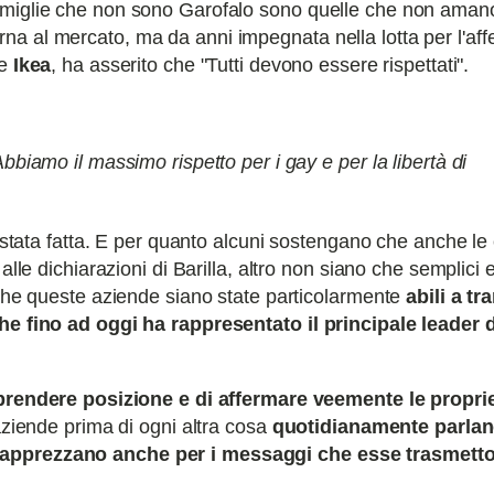
amiglie che non sono Garofalo sono quelle che non amano
a al mercato, ma da anni impegnata nella lotta per l'af
me
Ikea
, ha asserito che "Tutti devono essere rispettati".
biamo il massimo rispetto per i gay e per la libertà di
 è stata fatta. E per quanto alcuni sostengano che anche 
alle dichiarazioni di Barilla, altro non siano che semplici 
 che queste aziende siano state particolarmente
abili a tr
che fino ad oggi ha rappresentato il principale leader 
prendere posizione e di affermare veemente le propri
aziende prima di ogni altra cosa
quotidianamente parlan
 apprezzano anche per i messaggi che esse trasmett