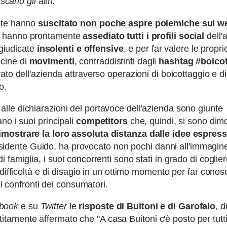
cano gli altri.
ente hanno
suscitato non poche aspre polemiche sul w
 hanno prontamente
assediato tutti i profili social
dell'
 giudicate
insolenti e offensive
, e per far valere le propri
cine di
movimenti
, contraddistinti dagli
hashtag #boicot
erato dell'azienda attraverso operazioni di boicottaggio e 
o.
alle dichiarazioni del portavoce dell'azienda sono giunte
no i suoi principali
competitors
che, quindi, si sono dimo
imostrare la loro assoluta distanza dalle idee espress
presidente Guido, ha provocato non pochi danni all'immagine
famiglia, i suoi concorrenti sono stati in grado di cogliere
difficoltà e di disagio in un ottimo momento per far conos
ei confronti dei consumatori.
book
e su
Twitter
le
risposte di Buitoni e di Garofalo
, d
sentitamente affermato che "A casa Buitoni c'è posto per tutt