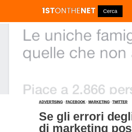
ADVERTISING
·
FACEBOOK
·
MARKETING
·
TWITTER
Se gli errori deg
di marketing posi