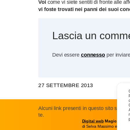
Voi
come vi siete sentiti di fronte alle 
vi foste trovati nei panni dei suoi con
Lascia un comm
Devi essere
connesso
per inviar
27 SETTEMBRE 2013
Alcuni link presenti in questo sito sono
te.
Digital web
Magic snc
di Selva Massimo e C.