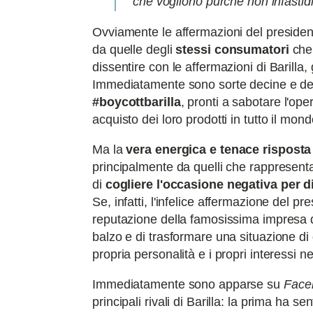
che vogliono purché non infastidis
Ovviamente le affermazioni del presid
da quelle degli
stessi consumatori
che
dissentire con le affermazioni di Barilla,
Immediatamente sono sorte decine e de
#boycottbarilla
, pronti a sabotare l'op
acquisto dei loro prodotti in tutto il mond
Ma la
vera energica e tenace risposta
principalmente da quelli che rappresenta
di
cogliere l'occasione negativa per d
Se, infatti, l'infelice affermazione del 
reputazione della famosissima impresa di 
balzo e di trasformare una situazione di 
propria personalità e i propri interessi n
Immediatamente sono apparse su
Face
principali rivali di Barilla: la prima ha 