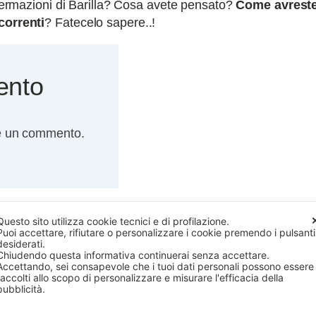
affermazioni di Barilla? Cosa avete pensato?
Come avreste
correnti
? Fatecelo sapere..!
ento
e un commento.
Questo sito utilizza cookie tecnici e di profilazione.
Puoi accettare, rifiutare o personalizzare i cookie premendo i pulsanti
desiderati.
Chiudendo questa informativa continuerai senza accettare.
 affiliati Amazon: guadagniamo una commissione se effettui
Accettando, sei consapevole che i tuoi dati personali possono essere
raccolti allo scopo di personalizzare e misurare l'efficacia della
pubblicità.
PI CF REG IMP BO01707541205
REA 364538
Mappa del sito
Cookie