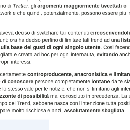
rno di
Twitter
, gli
argomenti maggiormente tweettati o
network e che quindi, potenzialmente, possono essere più i
aveva deciso di switchare tali contenuti
circoscrivendoli 
unt; ora ha deciso perfino di limitare tali trend ad una
list
sulla base dei gusti di ogni singolo utente
. Così facen
tagliata e creata ad hoc per ogni internauta,
evitando
anch
ropri interessi.
è certamente
controproducente
,
anacronistica
e
limitan
e di
conoscere
persone completamente
lontane
da te si
e lo stesso vale per le notizie, che non si limitano agli inte
zzonte di possibilità
mai conosciuto in precedenza. La s
campo dei Trend, sebbene nasca con l'intenzione tutta positi
appare molto rischiosa e anzi,
assolutamente sbagliata
.