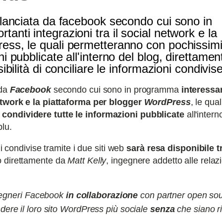
a lanciata da facebook secondo cui sono in
anti integrazioni tra il social network e la
ess, le quali permetteranno con pochissimi 
ni pubblicate all'interno del blog, direttame
sibilità di conciliare le informazioni condivis
 da
Facebook
secondo cui sono in programma
interessan
network e la piattaforma per blogger
WordPress
, le qual
 condividere tutte le informazioni pubblicate
all'intern
blu.
ni condivise tramite i due siti web
sarà resa disponibile t
to direttamente da
Matt Kelly
, ingegnere addetto alle relazi
gegneri
Facebook
in collaborazione
con partner open sou
ere il loro sito
WordPress
più sociale
senza
che siano r