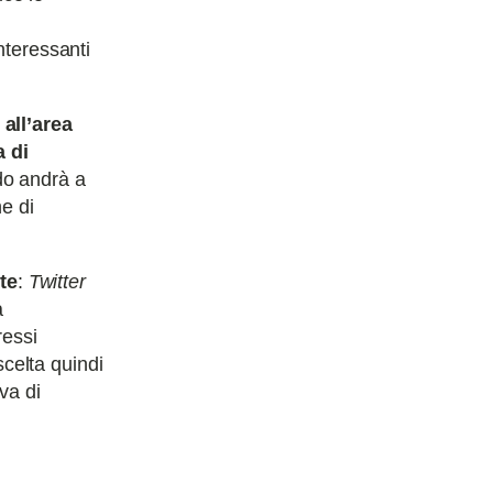
nteressanti
all’area
a di
do andrà a
e di
te
:
Twitter
a
ressi
celta quindi
va di