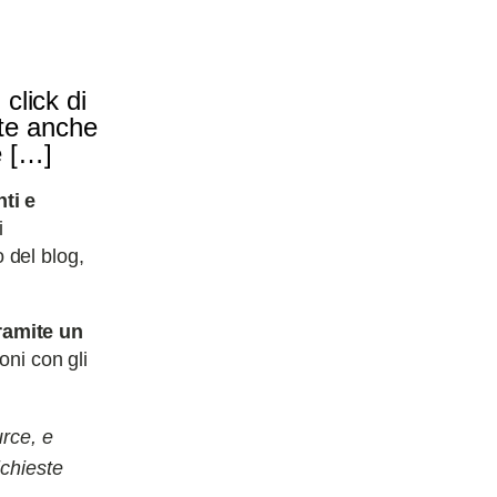
click di
nte anche
e […]
ti e
i
o del blog,
ramite un
oni con gli
rce, e
ichieste