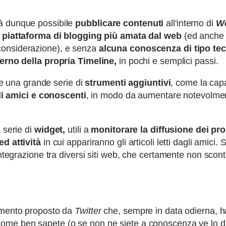
à dunque possibile
pubblicare contenuti
all'interno di
W
piattaforma di blogging più amata dal web
(ed anche 
considerazione), e senza
alcuna conoscenza di tipo te
terno della propria Timeline,
in pochi e semplici passi.
fre una grande serie di
strumenti aggiuntivi
, come la capa
i amici e conoscenti
, in modo da aumentare notevolmen
 serie di
widget,
utili a
monitorare la diffusione dei prop
ed attività
in cui appariranno gli articoli letti dagli amici.
integrazione tra diversi siti web, che certamente non sconte
namento proposto da
Twitter
che, sempre in data odierna, h
Come ben sapete (o se non ne siete a conoscenza ve lo di