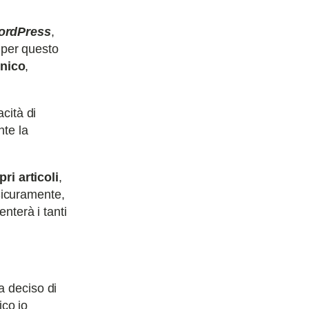
ordPress
,
per questo
cnico
,
cità di
te la
ri articoli
,
 Sicuramente,
nterà i tanti
a deciso di
co io