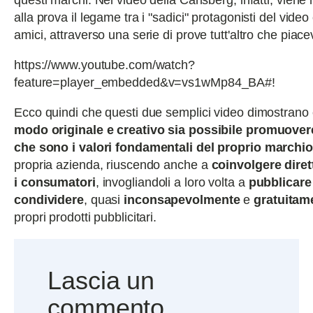
questi marchi. Nel video della Carlsberg, infatti, vien
alla prova il legame tra i "sadici" protagonisti del video 
amici, attraverso una serie di prove tutt'altro che piacev
https://www.youtube.com/watch?
feature=player_embedded&v=vs1wMp84_BA#!
Ecco quindi che questi due semplici video dimostrano
modo originale e creativo sia possibile promuovere
che sono i valori fondamentali del proprio marchio
propria azienda, riuscendo anche a
coinvolgere dire
i consumatori
, invogliandoli a loro volta a
pubblicare
condividere
, quasi
inconsapevolmente
e
gratuitam
propri prodotti pubblicitari.
Lascia un
commento