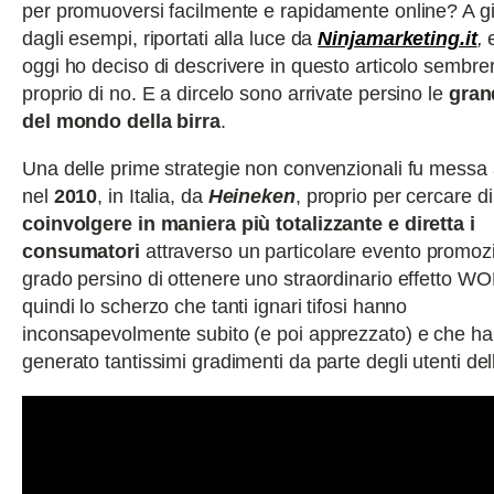
per promuoversi facilmente e rapidamente online? A g
dagli esempi, riportati alla luce da
Ninjamarketing.it
,
e
oggi ho deciso di descrivere in questo articolo sembr
proprio di no. E a dircelo sono arrivate persino le
gran
del mondo della birra
.
Una delle prime strategie non convenzionali fu messa
nel
2010
, in Italia, da
Heineken
, proprio per cercare di
coinvolgere in maniera più totalizzante e diretta i
consumatori
attraverso un particolare evento promozi
grado persino di ottenere uno straordinario effetto W
quindi lo scherzo che tanti ignari tifosi hanno
inconsapevolmente subito (e poi apprezzato) e che ha
generato tantissimi gradimenti da parte degli utenti del