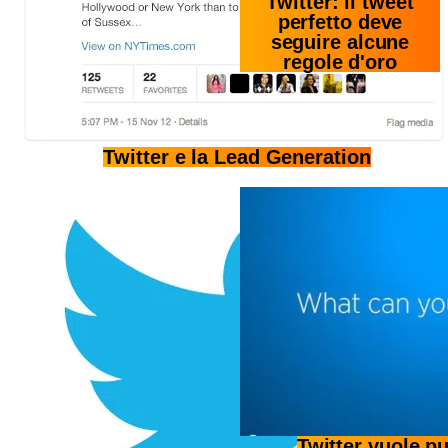
Twitter: il tweet
perfetto deve
seguire alcune
regole d'oro
Twitter e la Lead Generation
Twitter vuole p