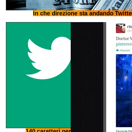
In che direzione sta andando Twitt
140 caratteri per Twitter, ora anche pe