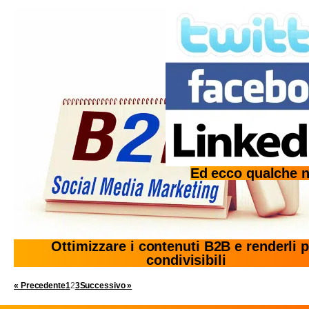
Ed ecco qualche n
Ottimizzare i contenuti B2B e renderli p
condivisibili
« Precedente
1
2
3
Successivo »