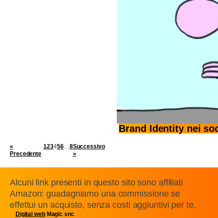
Brand Identity nei so
«
1
2
3
4
5
6
…
8
Successivo
Precedente
»
Alcuni link presenti in questo sito sono affiliati
Amazon: guadagniamo una commissione se
effettui un acquisto, senza costi aggiuntivi per te.
Digital web
Magic snc