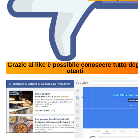
Grazie ai like è possibile conoscere tutto deg
utenti