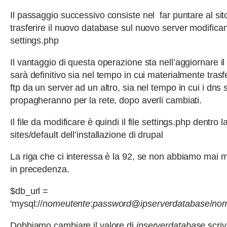
Il passaggio successivo consiste nel far puntare al si
trasferire il nuovo database sul nuovo server modificand
settings.php
Il vantaggio di questa operazione sta nell’aggiornare i
sarà definitivo sia nel tempo in cui materialmente trasfe
ftp da un server ad un altro, sia nel tempo in cui i dns s
propagheranno per la rete, dopo averli cambiati.
Il file da modificare è quindi il file settings.php dentro l
sites/default dell’installazione di drupal
La riga che ci interessa è la 92, se non abbiamo mai mod
in precedenza.
$db_url =
'mysql://
nomeutente
:
password
@
ipserverdatabase
/
nom
Dobbiamo cambiare il valore di
ipserverdatabase
scriv