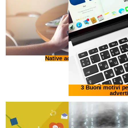
Native advertising
3 Buoni motivi p
advert