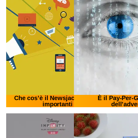
Che cos’è il Newsjacking? Esempi di
È il Pay-Per-G
importanti brand.
dell’adve