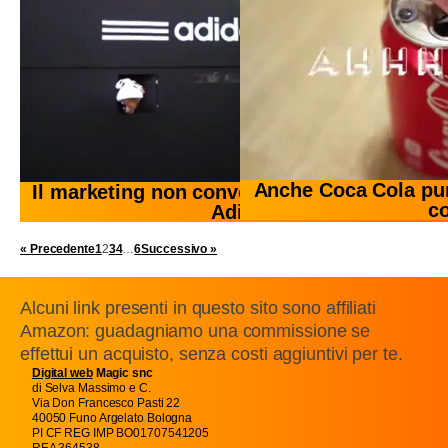
Anche Coca Cola pun
Il marketing non convenzionale insegnato d
c
Adidas
« Precedente
1
2
3
4
…
6
Successivo »
Alcuni link presenti in questo sito sono affiliati
Amazon: guadagniamo una commissione se
effettui un acquisto, senza costi aggiuntivi per te.
Digital web
Magic snc
di Selva Massimo e C.
Via Don Francesco Pasti 22
40050 Funo Argelato Bologna
PI CF REG IMP BO01707541205
REA 364538