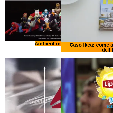
Ambient marketing 2.0
Caso Ikea: come ap
dell