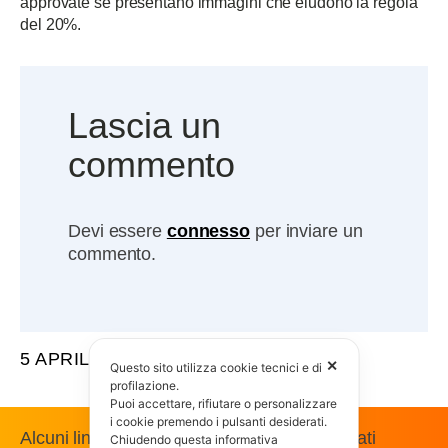
approvate se presentano immagini che eludono la regola
del 20%.
Lascia un
commento
Devi essere
connesso
per inviare un
commento.
5 APRILE 2013
✕
Questo sito utilizza cookie tecnici e di
profilazione.
Puoi accettare, rifiutare o personalizzare
i cookie premendo i pulsanti desiderati.
Alcuni link presenti in questo sito sono affiliati
Chiudendo questa informativa