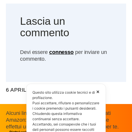
Lascia un
commento
Devi essere
connesso
per inviare un
commento.
6 APRILE 2012
✕
Questo sito utilizza cookie tecnici e di
profilazione.
Puoi accettare, rifiutare o personalizzare
i cookie premendo i pulsanti desiderati.
Alcuni link presenti in questo sito sono affiliati
Chiudendo questa informativa
continuerai senza accettare.
Amazon: guadagniamo una commissione se
Accettando, sei consapevole che i tuoi
effettui un acquisto, senza costi aggiuntivi per te.
dati personali possono essere raccolti