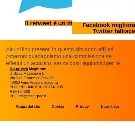
Il retweet è un mistero?
Facebook miglior
Twitter fallisc
Alcuni link presenti in questo sito sono affiliati
Amazon: guadagniamo una commissione se
effettui un acquisto, senza costi aggiuntivi per te.
Digital web
Magic snc
di Selva Massimo e C.
Via Don Francesco Pasti 22
40050 Funo Argelato Bologna
PI CF REG IMP BO01707541205
REA 364538
PEC info@magicpec.it
Mappa del sito
Cookie
Privacy
Newsletter